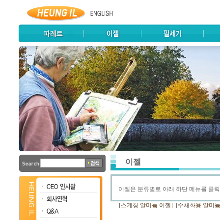
이젤
이젤은 분류별로 아래 하단 메뉴를 클
[스케칭 알미늄 이젤]
[수채화용 알미늄